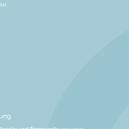
st.
zung
ibraries und Frameworks
war unser