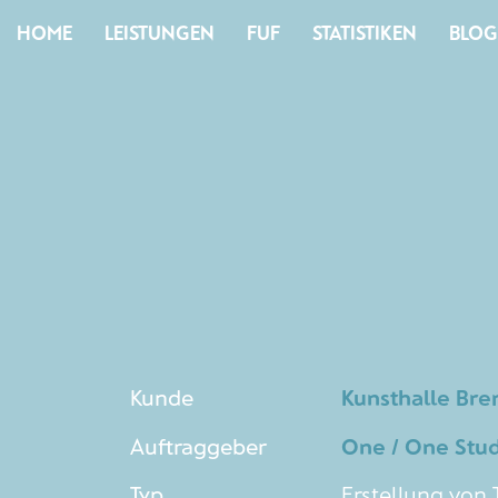
HOME
LEISTUNGEN
FUF
STATISTIKEN
BLOG
Kunde
Kunsthalle Br
Auftraggeber
One / One Stud
Typ
Erstellung von