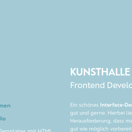
KUNSTHALLE
Frontend Deve
Ein schönes
Interface-De
emen
gut und gerne. Hierbei li
io
Herausforderung, dass ma
gut wie möglich vorberei
 Templates mit HTML,