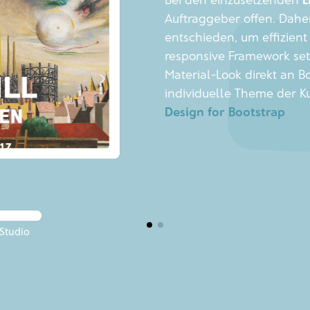
Auftraggeber offen. Daher
entschieden, um effizien
responsive Framework setz
Material-Look direkt an B
individuelle Theme der Ku
Design for Bootstrap
Studio